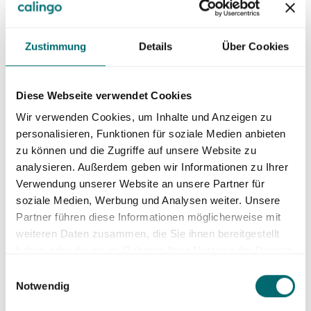
à maintenir la peau en bonne santé. Les animaux étant
naturellement très propres, il n'est guère nécessaire de
prendre des mesures d'hygiène supplémentaires. Il est
Zustimmung
Details
Über Cookies
néanmoins recommandé de contrôler régulièrement les
griffes et les oreilles afin de prévenir les infections.
Diese Webseite verwendet Cookies
Wir verwenden Cookies, um Inhalte und Anzeigen zu
personalisieren, Funktionen für soziale Medien anbieten
zu können und die Zugriffe auf unsere Website zu
analysieren. Außerdem geben wir Informationen zu Ihrer
Verwendung unserer Website an unsere Partner für
soziale Medien, Werbung und Analysen weiter. Unsere
Problèmes de santé courants d'un
Partner führen diese Informationen möglicherweise mit
British Shorthair
weiteren Daten zusammen, die Sie ihnen bereitgestellt
haben oder die sie im Rahmen Ihrer Nutzung der Dienste
Le British Shorthair est considéré comme une race robuste,
gesammelt haben.
Einwilligungsauswahl
mais il existe néanmoins quelques risques pour la santé qu'il
Notwendig
convient de connaître. L'une des maladies les plus
We work with
43 third parties
who may receive and
courantes est la cardiomyopathie hypertrophique (CMH),