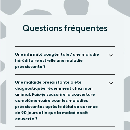
Questions fréquentes
Une infirmité congénitale / une maladie
héréditaire est-elle une maladie
préexistante ?
Une infirmité congénitale ou une maladie
Une malaide préexistante a été
héréditaire est considérée comme une maladie
diagnostiquée récemment chez mon
préexistante uniquement si elle était connue avant
animal. Puis-je souscrire la couverture
le début de l’assurance. De telles maladies ne sont
complémentaire pour les maladies
couvertes que si une couverture complémentaire
préexistantes après le délai de carence
pour les maladies préexistantes a été souscrite.
de 90 jours afin que la maladie soit
couverte ?
Non, il n’est pas possible d’ajouter une maladie