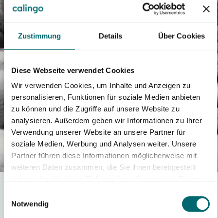
Zustimmung
Details
Über Cookies
Diese Webseite verwendet Cookies
Wir verwenden Cookies, um Inhalte und Anzeigen zu
personalisieren, Funktionen für soziale Medien anbieten
zu können und die Zugriffe auf unsere Website zu
analysieren. Außerdem geben wir Informationen zu Ihrer
Verwendung unserer Website an unsere Partner für
soziale Medien, Werbung und Analysen weiter. Unsere
Partner führen diese Informationen möglicherweise mit
weiteren Daten zusammen, die Sie ihnen bereitgestellt
haben oder die sie im Rahmen Ihrer Nutzung der Dienste
gesammelt haben.
Einwilligungsauswahl
Quand est-il intéressant
Notwendig
d'assurer les maladies
We work with
43 third parties
who may receive and