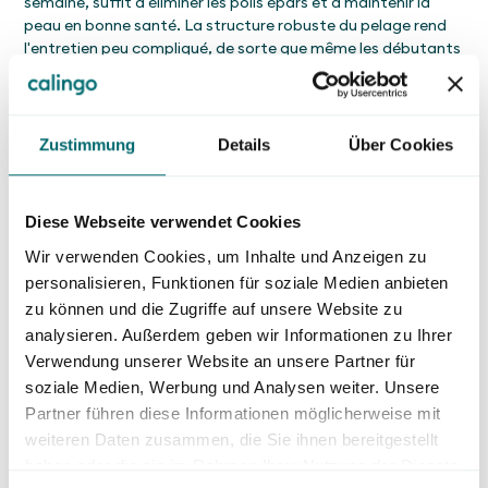
semaine, suffit à éliminer les poils épars et à maintenir la
peau en bonne santé. La structure robuste du pelage rend
l'entretien peu compliqué, de sorte que même les débutants
ne rencontrent aucune difficulté. L'entretien des griffes et
des oreilles doit être effectué régulièrement afin de prévenir
les infections. Dans l'ensemble, le chat domestique
européen est relativement peu exigeant en matière
Zustimmung
Details
Über Cookies
d'hygiène.
Diese Webseite verwendet Cookies
Wir verwenden Cookies, um Inhalte und Anzeigen zu
personalisieren, Funktionen für soziale Medien anbieten
zu können und die Zugriffe auf unsere Website zu
analysieren. Außerdem geben wir Informationen zu Ihrer
Verwendung unserer Website an unsere Partner für
soziale Medien, Werbung und Analysen weiter. Unsere
Partner führen diese Informationen möglicherweise mit
weiteren Daten zusammen, die Sie ihnen bereitgestellt
haben oder die sie im Rahmen Ihrer Nutzung der Dienste